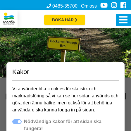
0485-35700
Om oss
BOKA HÄR
Kakor
Vi använder bl.a. cookies för statistik och
Löpträning med Hanna Carmvall
marknadsföring så vi kan se hur sidan används och
göra den ännu bättre, men också för att behöriga
användare ska kunna logga in på sidan.
Nödvändiga kakor för att sidan ska
Träna tillsammans med PT Hanna Carmvall
fungera!