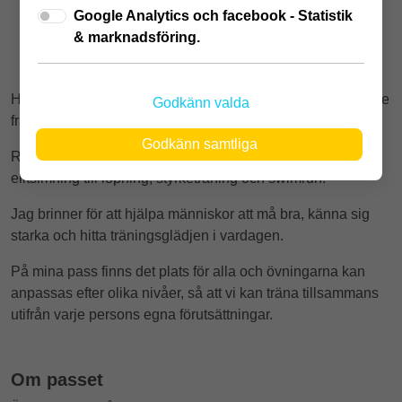
Samling vid receptionen
Google Analytics och facebook - Statistik
& marknadsföring.
Hej! Jag heter Hanna Carmvall och är PT och kostrådgivare
Godkänn valda
från Växjö.
Godkänn samtliga
Rörelse har alltid varit en naturlig del av mitt liv, från
elitsimning till löpning, styrketräning och swimrun.
Jag brinner för att hjälpa människor att må bra, känna sig
starka och hitta träningsglädjen i vardagen.
På mina pass finns det plats för alla och övningarna kan
anpassas efter olika nivåer, så att vi kan träna tillsammans
utifrån varje persons egna förutsättningar.
Om passet