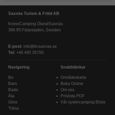
Saxnäs Turism & Fritid AB
KronoCamping Öland/Saxnäs
386 95 Färjestaden, Sweden
E-post:
info@kcsaxnas.se
Tel:
+46 485 35700
Navigering
Snabblänkar
Bo
Områdeskarta
Barn
Boka Online
Bada
Om oss
Äta
Prislista PDF
Göra
Vår systercamping Böda
Träna