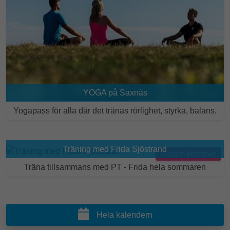
YOGA på Saxnäs
Yogapass för alla där det tränas rörlighet, styrka, balans.
Träning med Frida Sjöstrand
Datum kommer
Träna tillsammans med PT - Frida hela sommaren
Hela kalendern