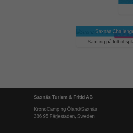
Saxnäs Challeng
Datum
Samling på fotbollsp
Saxnäs Turism & Fritid AB
KronoCamping Öland/Saxnäs
386 95 Färjestaden, Sweden