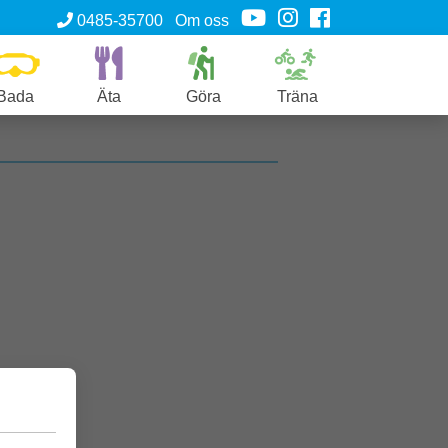
0485-35700
Om oss
Bada
Äta
Göra
Träna