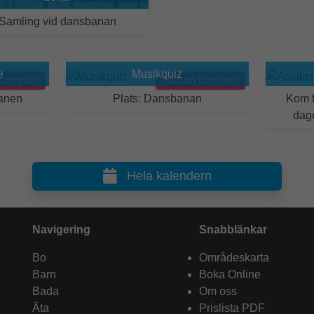
Samling vid dansbanan
e
Musikquiz
 kommer
Datum kommer
lanen
Plats: Dansbanan
Kom f
dage
Hela kalendern
Navigering
Snabblänkar
Bo
Områdeskarta
Barn
Boka Online
Bada
Om oss
Äta
Prislista PDF