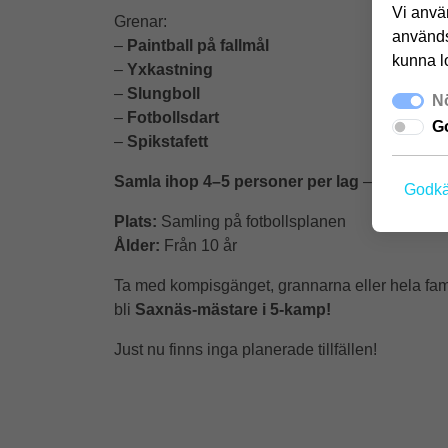
Vi använ
Grenar:
används
–
Paintball på fallmål
kunna l
–
Yxkastning
–
Slungboll
Nö
–
Fotbollsdart
Go
–
Spikstafett
Samla ihop 4–5 personer per lag
– är ni färre
Godkä
Plats:
Samling på fotbollsplanen
Ålder:
Från 10 år
Ta med kompisgänget, grannarna eller hela fami
bli
Saxnäs-mästare i 5-kamp!
Just nu finns inga planerade tillfällen!