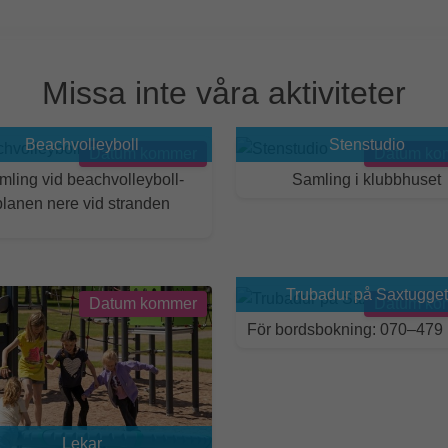
Missa inte våra aktiviteter
Beachvolleyboll
Stenstudio
Datum kommer
Datum ko
mling vid beachvolleyboll-
Samling i klubbhuset
planen nere vid stranden
Trubadur på Saxtugget
Datum kommer
Datum ko
För bordsbokning:
070–479 
Lekar