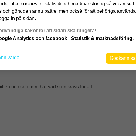
der bl.a. cookies för statistik och marknadsföring så vi kan se 
 och göra den ännu bättre, men också för att behöriga använda
ogga in på sidan.
dvändiga kakor för att sidan ska fungera!
ogle Analytics och facebook - Statistik & marknadsföring.
 går det lika bra, då kör ni bara lite mer!
nn valda
Godkänn sa
ljen och se om ni har vad som krävs för att