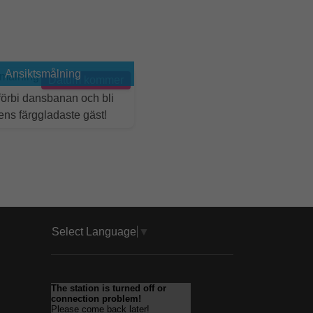
Ansiktsmålning
Datum kommer
örbi dansbanan och bli
ns färggladaste gäst!
Select Language
▼